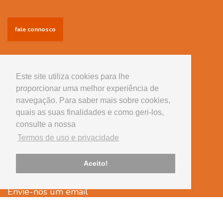
fale connosco
Informações
Conselhos úteis
Este site utiliza cookies para lhe
proporcionar uma melhor experiência de
Serviços
navegação. Para saber mais sobre cookies,
Equipamento
quais as suas finalidades e como geri-los,
consulte a nossa
Tem alguma questão?
Termos de uso e privacidade
Telefone
239 430 507
Aceito!
(chamada para rede fixa nacional)
Envie-nos um email
cvsantaapolonia@onevetgroup.pt
Legal