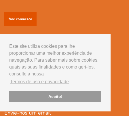
fale connosco
Informações
Conselhos úteis
Este site utiliza cookies para lhe
proporcionar uma melhor experiência de
Serviços
navegação. Para saber mais sobre cookies,
Equipamento
quais as suas finalidades e como geri-los,
consulte a nossa
Tem alguma questão?
Termos de uso e privacidade
Telefone
239 430 507
Aceito!
(chamada para rede fixa nacional)
Envie-nos um email
cvsantaapolonia@onevetgroup.pt