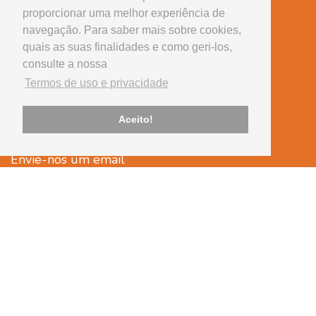
proporcionar uma melhor experiência de
Serviços
navegação. Para saber mais sobre cookies,
Equipamento
quais as suas finalidades e como geri-los,
consulte a nossa
Tem alguma questão?
Termos de uso e privacidade
Telefone
239 430 507
Aceito!
(chamada para rede fixa nacional)
Envie-nos um email
cvsantaapolonia@onevetgroup.pt
Legal
Termos de uso e privacidade
Arbitragem de consumo
Livro de reclamações