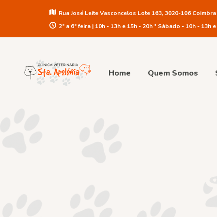
Rua José Leite Vasconcelos Lote 163, 3020-106 Coimbra
2ª a 6ª feira | 10h - 13h e 15h - 20h * Sábado - 10h - 13h e
Home
Quem Somos