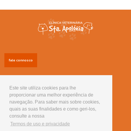
fale connosco
Informações
Conselhos úteis
Este site utiliza cookies para lhe
proporcionar uma melhor experiência de
Serviços
navegação. Para saber mais sobre cookies,
Equipamento
quais as suas finalidades e como geri-los,
consulte a nossa
Tem alguma questão?
Termos de uso e privacidade