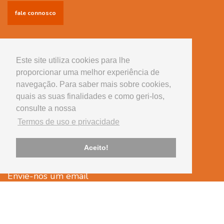
fale connosco
Informações
Conselhos úteis
Este site utiliza cookies para lhe
proporcionar uma melhor experiência de
Serviços
navegação. Para saber mais sobre cookies,
Equipamento
quais as suas finalidades e como geri-los,
consulte a nossa
Tem alguma questão?
Termos de uso e privacidade
Telefone
239 430 507
Aceito!
(chamada para rede fixa nacional)
Envie-nos um email
cvsantaapolonia@onevetgroup.pt
Legal
Termos de uso e privacidade