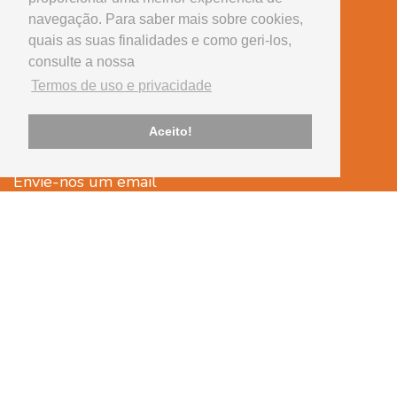
Serviços
navegação. Para saber mais sobre cookies,
Equipamento
quais as suas finalidades e como geri-los,
consulte a nossa
Tem alguma questão?
Termos de uso e privacidade
Telefone
239 430 507
Aceito!
(chamada para rede fixa nacional)
Envie-nos um email
cvsantaapolonia@onevetgroup.pt
Legal
Termos de uso e privacidade
Arbitragem de consumo
Livro de reclamações
onedesign.pt