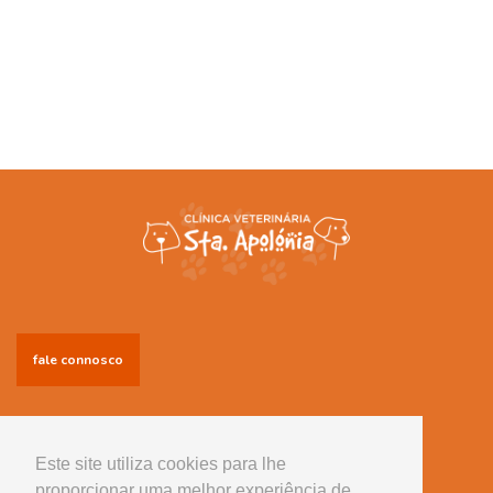
fale connosco
Informações
Conselhos úteis
Este site utiliza cookies para lhe
proporcionar uma melhor experiência de