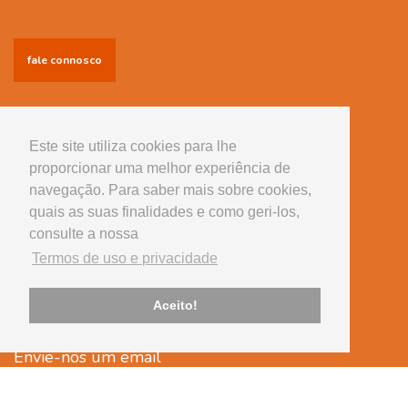
fale connosco
Informações
Conselhos úteis
Este site utiliza cookies para lhe
proporcionar uma melhor experiência de
Serviços
navegação. Para saber mais sobre cookies,
Equipamento
quais as suas finalidades e como geri-los,
consulte a nossa
Tem alguma questão?
Termos de uso e privacidade
Telefone
239 430 507
Aceito!
(chamada para rede fixa nacional)
Envie-nos um email
cvsantaapolonia@onevetgroup.pt